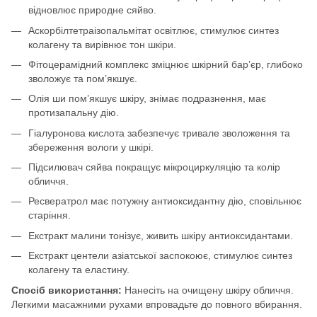
відновлює природне сяйво.
Аскорбілтетраізопальмітат освітлює, стимулює синтез
колагену та вирівнює тон шкіри.
Фітоцерамідний комплекс зміцнює шкірний бар’єр, глибоко
зволожує та пом’якшує.
Олія ши пом’якшує шкіру, знімає подразнення, має
протизапальну дію.
Гіалуронова кислота забезпечує тривале зволоження та
збереження вологи у шкірі.
Підсилювач сяйва покращує мікроциркуляцію та колір
обличчя.
Ресвератрол має потужну антиоксидантну дію, сповільнює
старіння.
Екстракт малини тонізує, живить шкіру антиоксидантами.
Екстракт центели азіатської заспокоює, стимулює синтез
колагену та еластину.
Спосіб використання:
Нанесіть на очищену шкіру обличчя.
Легкими масажними рухами впровадьте до повного вбирання.