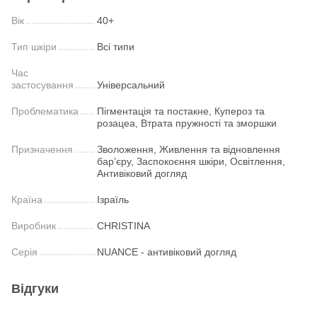
Вік
40+
Тип шкіри
Всі типи
Час
застосування
Універсальний
Проблематика
Пігментація та постакне, Купероз та
розацеа, Втрата пружності та зморшки
Призначення
Зволоження, Живлення та відновлення
бар’єру, Заспокоєння шкіри, Освітлення,
Антивіковий догляд
Країна
Ізраїль
Виробник
CHRISTINA
Серія
NUANCE - антивіковий догляд
Відгуки