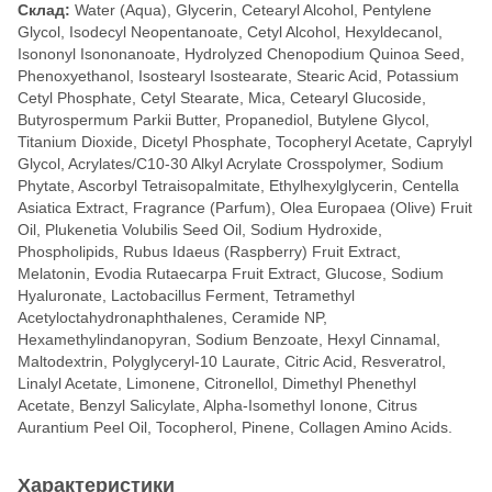
Склад:
Water (Aqua), Glycerin, Cetearyl Alcohol, Pentylene
Glycol, Isodecyl Neopentanoate, Cetyl Alcohol, Hexyldecanol,
Isononyl Isononanoate, Hydrolyzed Chenopodium Quinoa Seed,
Phenoxyethanol, Isostearyl Isostearate, Stearic Acid, Potassium
Cetyl Phosphate, Cetyl Stearate, Mica, Cetearyl Glucoside,
Butyrospermum Parkii Butter, Propanediol, Butylene Glycol,
Titanium Dioxide, Dicetyl Phosphate, Tocopheryl Acetate, Caprylyl
Glycol, Acrylates/C10-30 Alkyl Acrylate Crosspolymer, Sodium
Phytate, Ascorbyl Tetraisopalmitate, Ethylhexylglycerin, Centella
Asiatica Extract, Fragrance (Parfum), Olea Europaea (Olive) Fruit
Oil, Plukenetia Volubilis Seed Oil, Sodium Hydroxide,
Phospholipids, Rubus Idaeus (Raspberry) Fruit Extract,
Melatonin, Evodia Rutaecarpa Fruit Extract, Glucose, Sodium
Hyaluronate, Lactobacillus Ferment, Tetramethyl
Acetyloctahydronaphthalenes, Ceramide NP,
Hexamethylindanopyran, Sodium Benzoate, Hexyl Cinnamal,
Maltodextrin, Polyglyceryl-10 Laurate, Citric Acid, Resveratrol,
Linalyl Acetate, Limonene, Citronellol, Dimethyl Phenethyl
Acetate, Benzyl Salicylate, Alpha-Isomethyl Ionone, Citrus
Aurantium Peel Oil, Tocopherol, Pinene, Collagen Amino Acids.
Характеристики