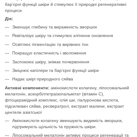
бар’єрні функції шкіри й стимулює її природні регенеративні
процеси.
Дія:
Зменшує глибину та вираженість зморшок
Ревіталізує шкіру та стимулює клітинне оновлення
Освітлює пігментацію та вирівнює тон
Покращує еластичність і зволоження
Заспокоює шкіру, знімає почервоніння
Зміцнює капіляри та бар’єрні функції шкіри
Надає шкірі природного сяйва
Активні компоненти:
амінокислоти колагену, ліпосомальний
мелатонін, аскорбілтетраізопальмітат (вітамін С),
фітоцерамідний комплекс, олія ши, гіалуронова кислота,
підсилювач сяйва, ресвератрол, екстракт малини, екстракт
центели азіатської
Амінокислоти колагену зменшують видимість зморшок,
підтримують щільність та пружність шкіри.
Ліпосомальний мелатонін активує процеси регенерації та