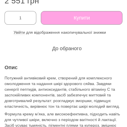
2 551 грн
Купити
Увійти
для відображення накопичувальної знижки
%
До обраного
Опис
Потужний антивіковий крем, створений для комплексного
омолодження та надання шкірі здорового сяйва. Завдяки
синергії пептидів, антиоксидантів, стабільного вітаміну С та
заспокійливих компонентів, засіб забезпечує миттєвий та
довготривалий результат: розгладжує зморшки, підвищує
еластичність, вирівнює тон та повертає шкірі молодий вигляд.
Формула крему м’яка, але високоефективна, підходить навіть
для чутливої шкіри, включно з періодом вагітності й лактації.
Засіб усуває тьмяність, пігментні плями та купероз, зміцнює