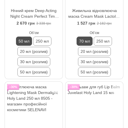
Нічний крем Deep Acting
Живильна відновлююча
Night Cream Perfect Time
маска Cream Mask Lactolan
Holy Land 50 мл
Holy Land 70 мл
2 670 грн
1 527 грн
3 338 грн
2 182 грн
Обʼєм
Обʼєм
50 мл
250 мл
70 мл
250 мл
20 мл (розлив)
20 мл (розлив)
30 мл (розлив)
30 мл (розлив)
50 мл (розлив)
50 мл (розлив)
−30%
−30%