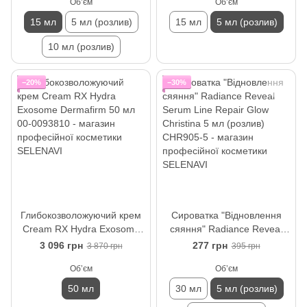
Обʼєм
Обʼєм
(розлив)
15 мл
5 мл (розлив)
15 мл
5 мл (розлив)
10 мл (розлив)
−20%
−30%
Глибокозволожуючий крем
Сироватка "Відновлення
Cream RX Hydra Exosome
сяяння" Radiance Reveal
Dermafirm 50 мл
Serum Line Repair Glow
3 096 грн
277 грн
3 870 грн
395 грн
Christina 5 мл (розлив)
Обʼєм
Обʼєм
50 мл
30 мл
5 мл (розлив)