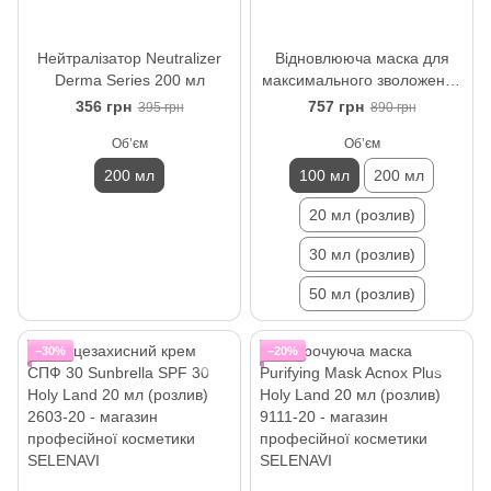
Нейтралізатор Neutralizer
Відновлююча маска для
Derma Series 200 мл
максимального зволоження
Hydra-Help Mask Derma
356 грн
757 грн
395 грн
890 грн
Series 100 мл
Обʼєм
Обʼєм
200 мл
100 мл
200 мл
20 мл (розлив)
30 мл (розлив)
50 мл (розлив)
−30%
−20%