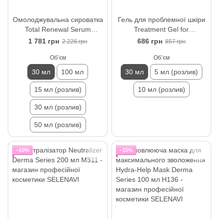
Омолоджувальна сироватка
Гель для проблемної шкіри
Total Renewal Serum
Treatment Gel for
Forever Young Christina 30
Problematic Skin В3 Dr. Kadir
1 781 грн
686 грн
2 226 грн
857 грн
мл
30 мл
Обʼєм
Обʼєм
30 мл
100 мл
30 мл
5 мл (розлив)
15 мл (розлив)
10 мл (розлив)
30 мл (розлив)
50 мл (розлив)
−10%
−15%