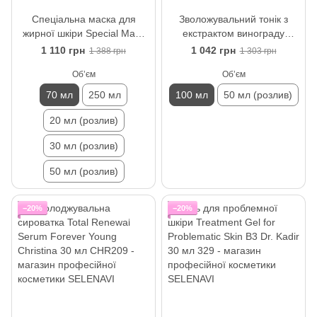
Спеціальна маска для
Зволожувальний тонік з
жирної шкіри Special Mask
екстрактом винограду
Holy Land 70 мл
Grape-Dew Hydrating Tonic
1 110 грн
1 042 грн
1 388 грн
1 303 грн
Nuance Christina 100 мл
Обʼєм
Обʼєм
70 мл
250 мл
100 мл
50 мл (розлив)
20 мл (розлив)
30 мл (розлив)
50 мл (розлив)
−20%
−20%