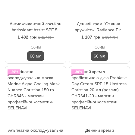
Антиоксидантний лосьйон
Денний крем "Сяяння і
Antioxidant Assist SPF 50
пружність" Radiance Firm
Line Repair Fix Christina 60
Day Cream Line Repair Glow
1 482 грн
1 107 грн
2 117 грн
1 384 грн
мл
Christina 60 мл
Обʼєм
Обʼєм
60 мл
60 мл
−20%
−30%
Альгінатна охолоджувальна
Денний крем з