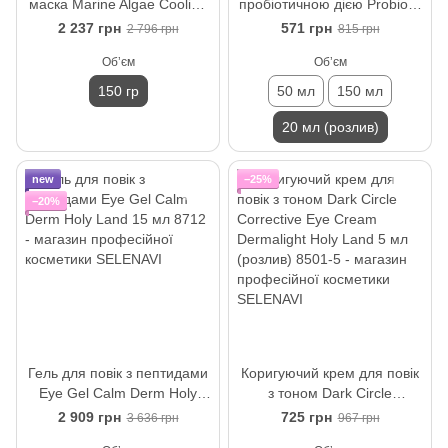
маска Marine Algae Cooling
пробіотичною дією Probiotic
Mask Nuance Christina 150
Day Cream SPF 15 Unstress
2 237 грн
571 грн
2 796 грн
815 грн
гр
Christina 20 мл (розлив)
Обʼєм
Обʼєм
150 гр
50 мл
150 мл
20 мл (розлив)
new
−25%
−20%
Гель для повік з пептидами
Коригуючий крем для повік
Eye Gel Calm Derm Holy
з тоном Dark Circle
Land 15 мл
Corrective Eye Cream
2 909 грн
725 грн
3 636 грн
967 грн
Dermalight Holy Land 5 мл