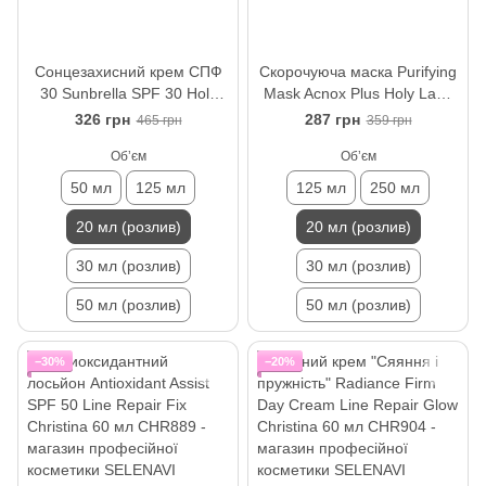
Сонцезахисний крем СПФ
Скорочуюча маска Purifying
30 Sunbrella SPF 30 Holy
Mask Acnox Plus Holy Land
Land 20 мл (розлив)
20 мл (розлив)
326 грн
287 грн
465 грн
359 грн
Обʼєм
Обʼєм
50 мл
125 мл
125 мл
250 мл
20 мл (розлив)
20 мл (розлив)
30 мл (розлив)
30 мл (розлив)
50 мл (розлив)
50 мл (розлив)
−30%
−20%