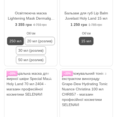
Освітлююча маска
Бальзам для губ Lip Balm
Lightening Mask Dermalight
Juvelast Holy Land 15 мл
Holy Land 250 мл
3 355 грн
1 250 грн
4 793 грн
1 785 грн
Обʼєм
Обʼєм
250 мл
20 мл (розлив)
15 мл
30 мл (розлив)
50 мл (розлив)
−20%
−20%