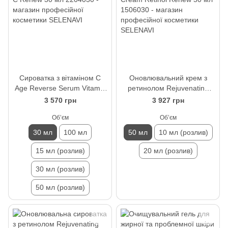
Сироватка з вітаміном С
Оновлювальний крем з
Age Reverse Serum Vitamin
ретинолом Rejuvenating
C Renew 30 мл
Cream Retinol Renew 50 мл
3 570 грн
3 927 грн
Обʼєм
Обʼєм
30 мл
100 мл
50 мл
10 мл (розлив)
15 мл (розлив)
20 мл (розлив)
30 мл (розлив)
50 мл (розлив)