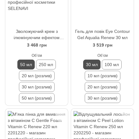
Зволожуючий крем з
Гель для повік Eye Contour
ілюмінуючим ефектом
Gel Aqualia Renew 30 мл
Hydro Comfort Glow
3 468 грн
3 519 грн
Moisturizer Aqualia Renew
Обʼєм
Обʼєм
50 мл
50 мл
250 мл
30 мл
100 мл
20 мл (розлив)
10 мл (розлив)
30 мл (розлив)
20 мл (розлив)
50 мл (розлив)
30 мл (розлив)