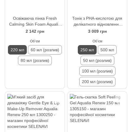
Освіжаюча пінка Fresh
Тонік з РНА-кислотою для
Calming Skin Foam Aqualia
делікатного відновлення
Renew 220 мл
PHA Refining Skin Tonic
2 142 грн
3 009 грн
Aqualia Renew 250 мл
Обʼєм
Обʼєм
220 мл
60 мл (розлив)
250 мл
500 мл
80 мл (розлив)
50 мл (розлив)
100 мл (розлив)
200 мл (розлив)