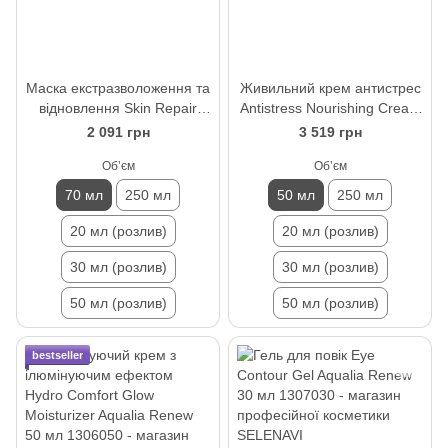
Маска екстразволоження та
Живильний крем антистрес
відновлення Skin Repair
Antistress Nourishing Cream
Moisturizing Mask Aqualia
Aqualia Renew 50 мл
2 091 грн
3 519 грн
Renew 70 мл
Обʼєм
Обʼєм
70 мл
250 мл
50 мл
250 мл
20 мл (розлив)
20 мл (розлив)
30 мл (розлив)
30 мл (розлив)
50 мл (розлив)
50 мл (розлив)
bestseller