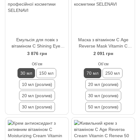
Емульсія для повік з
Маска з вітаміном С Age
вітаміном С Shining Eyes
Reverse Mask Vitamin C
Vitamin C Renew 30 мл
Renew 70 мл
3 876 грн
2 091 грн
Обʼєм
Обʼєм
30 мл
150 мл
70 мл
250 мл
10 мл (розлив)
20 мл (розлив)
20 мл (розлив)
30 мл (розлив)
30 мл (розлив)
50 мл (розлив)