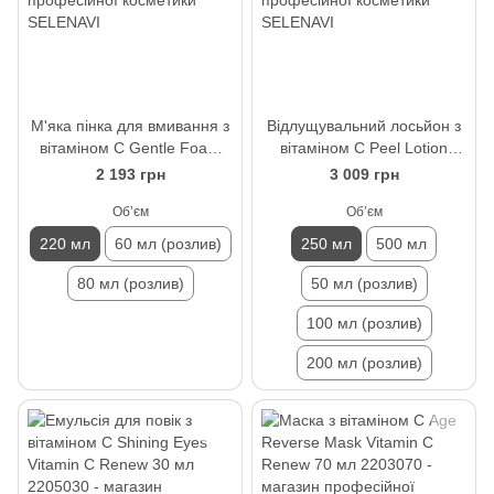
М'яка пінка для вмивання з
Відлущувальний лосьйон з
вітаміном С Gentle Foam
вітаміном С Peel Lotion
Vitamin C Renew 220 мл
Vitamin C Renew 250 мл
2 193 грн
3 009 грн
Обʼєм
Обʼєм
220 мл
60 мл (розлив)
250 мл
500 мл
80 мл (розлив)
50 мл (розлив)
100 мл (розлив)
200 мл (розлив)