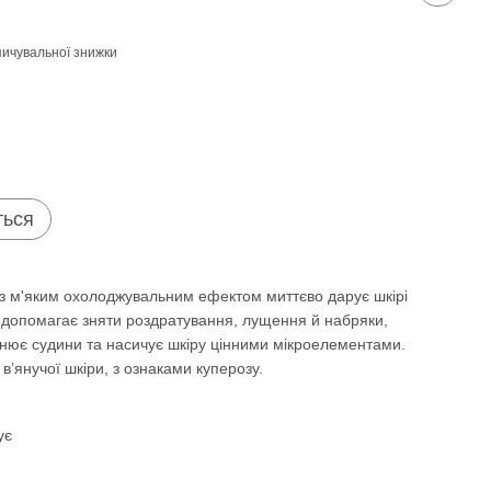
ичувальної знижки
ться
 з м'яким охолоджувальним ефектом миттєво дарує шкірі
на допомагає зняти роздратування, лущення й набряки,
нює судини та насичує шкіру цінними мікроелементами.
в’янучої шкіри, з ознаками куперозу.
ує