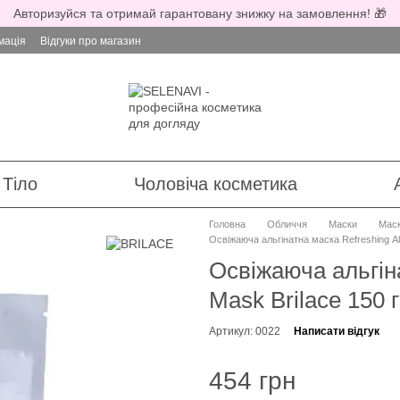
Авторизуйся та отримай гарантовану знижку на замовлення! 🎁
мація
Відгуки про магазин
Тіло
Чоловіча косметика
Головна
Обличчя
Маски
Мас
Освіжаюча альгінатна маска Refreshing Аlg
Освіжаюча альгіна
Мask Brilace 150 
Артикул: 0022
Написати відгук
454 грн