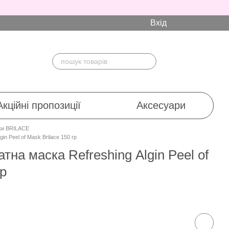
Вхід
Акційні пропозиції
Аксесуари
ки BRILACE
in Рeel of Мask Brilace 150 гр
тна маска Refreshing Аlgin Рeel of
гр