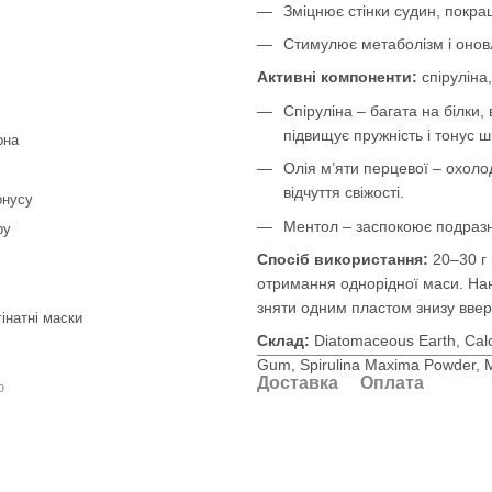
Зміцнює стінки судин, покр
Стимулює метаболізм і онов
Активні компоненти:
спіруліна
Спіруліна – багата на білки,
підвищує пружність і тонус ш
рна
Олія м’яти перцевої – охоло
відчуття свіжості.
онусу
Ментол – заспокоює подразне
ру
Спосіб використання:
20–30 г
отримання однорідної маси. Нан
зняти одним пластом знизу ввер
натні маски
Склад:
Diatomaceous Earth, Calc
Gum, Spirulina Maxima Powder, M
Доставка
Оплата
ю