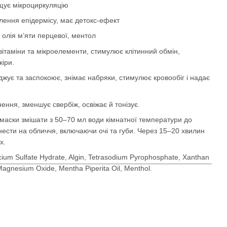
ащує мікроциркуляцію
лення епідермісу, має детокс-ефект
, олія м’яти перцевої, ментол
 вітаміни та мікроелементи, стимулює клітинний обмін,
кіри.
джує та заспокоює, знімає набряки, стимулює кровообіг і надає
ння, зменшує свербіж, освіжає й тонізує.
 маски змішати з 50–70 мл води кімнатної температури до
ести на обличчя, включаючи очі та губи. Через 15–20 хвилин
х.
ium Sulfate Hydrate, Algin, Tetrasodium Pyrophosphate, Xanthan
agnesium Oxide, Mentha Piperita Oil, Menthol.