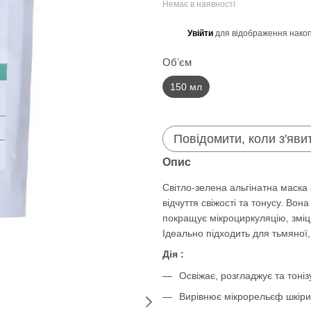
Немає в наявності
Увійти
для відображення накоп
%
Обʼєм
150 мл
Повідомити, коли з'яви
Опис
Світло-зелена альгінатна маска
відчуття свіжості та тонусу. Во
покращує мікроциркуляцію, зміц
Ідеально підходить для тьмяної, 
Дія :
Освіжає, розгладжує та тоніз
Вирівнює мікрорельєф шкіри