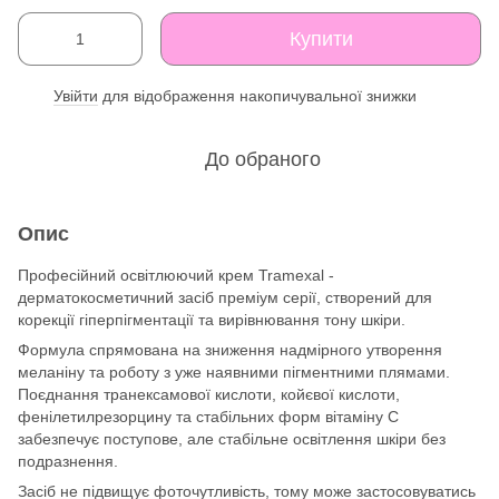
Купити
Увійти
для відображення накопичувальної знижки
%
До обраного
Опис
Професійний освітлюючий крем Tramexal -
дерматокосметичний засіб преміум серії, створений для
корекції гіперпігментації та вирівнювання тону шкіри.
Формула спрямована на зниження надмірного утворення
меланіну та роботу з уже наявними пігментними плямами.
Поєднання транексамової кислоти, койєвої кислоти,
фенілетилрезорцину та стабільних форм вітаміну С
забезпечує поступове, але стабільне освітлення шкіри без
подразнення.
Засіб не підвищує фоточутливість, тому може застосовуватись