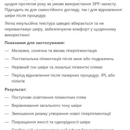
щодня протягом року за умови використання SPF-захисту.
Підходить як для самостійного догляду, так і для відновлення
шкіри після процедур.
Легка емульсійна текстура швидко вбирається та не
перевантажує шкіру, забезпечуючи комфорт у щоденному
використанні.
Показання для застосування:
Мелазма, сонячна та вікова гіперпігментація
Постзапальна пігментація після акне або подразнень
Нерівний тон шкіри та локальні пігментні плями
Період відновлення після лазерних процедур, IPL або
пілінгів
Результат:
Поступове освітлення пігментних плям
Вирівнювання загального тону шкіри
Зменшення ризику утворення нової гіперпігментації
Покращення якості та однорідності шкіри