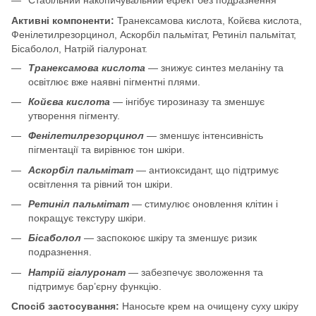
Стабільний накопичувальний ефект без подразнення
Активні компоненти:
Транексамова кислота, Койєва кислота,
Фенілетилрезорцинол, Аскорбіл пальмітат, Ретиніл пальмітат,
Бісаболол, Натрій гіалуронат.
Транексамова кислота
— знижує синтез меланіну та
освітлює вже наявні пігментні плями.
Койєва кислота
— інгібує тирозиназу та зменшує
утворення пігменту.
Фенілетилрезорцинол
— зменшує інтенсивність
пігментації та вирівнює тон шкіри.
Аскорбіл пальмітат
— антиоксидант, що підтримує
освітлення та рівний тон шкіри.
Ретиніл пальмітат
— стимулює оновлення клітин і
покращує текстуру шкіри.
Бісаболол
— заспокоює шкіру та зменшує ризик
подразнення.
Натрій гіалуронат
— забезпечує зволоження та
підтримує бар’єрну функцію.
Спосіб застосування:
Наносьте крем на очищену суху шкіру