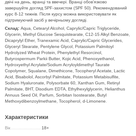
двічі на день, вранці та ввечері. Вранці обов’язково
завершуйте догляд SPF-захистом (SPF 50). Рекомендований
курс 8-12 тижнів. Після курсу можна використовувати як
підтримуючий засіб у вечірньому догляді.
Склад:
Aqua, Cetearyl Alcohol, Caprylic/Capric Triglyceride,
Glycerin, Methyl Glucose Sesquistearate, C12-15 Alkyl Benzoate,
Dicaprylyl Ether, Tranexamic Acid, Caprylic/Capric Glycerides,
Glyceryl Stearate, Pentylene Glycol, Potassium Palmitoyl
Hydrolyzed Wheat Protein, Phenylethyl Resorcinol,
Butyrospermum Parkii Butter, Kojic Acid, Phenoxyethanol,
Hydroxyethyl Acrylate/Sodium Acryloyldimethyl Taurate
Copolymer, Squalane, Dimethicone, Tocopheryl Acetate, Lactic
Acid, Bisabolol, Ascorbyl Palmitate, Potassium Metabisulfite,
Sodium Hyaluronate, Polysorbate 60, Xanthan Gum, Retinyl
Palmitate, BHT, Disodium EDTA, Ethylhexylglycerin, Helianthus
Annuus Seed Oil, Parfum, Sorbitan Isostearate, Butyl
Methoxydibenzoylmethane, Tocopherol, d-Limonene.
Характеристики
Вік
18+