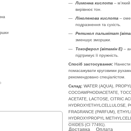
Лимонна кислота
– м’який 
вирівнює тон.
рна
Ліноленова кислота
– омег
подразнення та сухість.
оршки
Ретинол пальмітат (віта
зменшує зморшки.
Токоферол (вітамін E)
– ан
підтримує її пружність.
Спосіб застосування:
Нанести 
помасажувати круговими рухами,
рекомендовано спеціалістом.
ю
Склад:
WATER (AQUA), PROPY
COCOAMPHODIACETATE, TOCOP
ACETATE, LACTOSE, CITRIC A
HYDROXYETHYLCELLULOSE, PO
FRAGRANCE (PARFUM), ETHYLHE
HYDROXYPROPYL METHYLCELL
OXIDES (CI 77491).
Доставка
Оплата