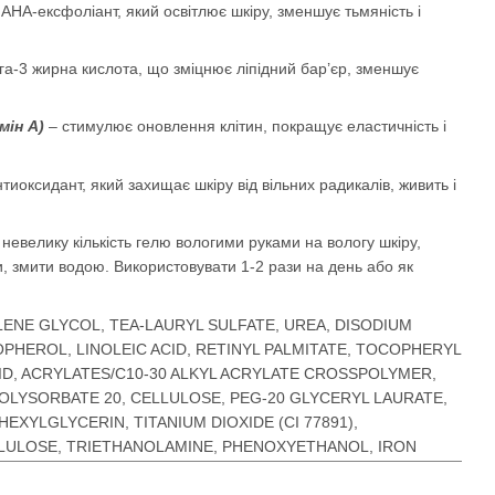
AHA-ексфоліант, який освітлює шкіру, зменшує тьмяність і
а-3 жирна кислота, що зміцнює ліпідний бар’єр, зменшує
мін A)
– стимулює оновлення клітин, покращує еластичність і
тиоксидант, який захищає шкіру від вільних радикалів, живить і
невелику кількість гелю вологими руками на вологу шкіру,
 змити водою. Використовувати 1-2 рази на день або як
LENE GLYCOL, TEA-LAURYL SULFATE, UREA, DISODIUM
HEROL, LINOLEIC ACID, RETINYL PALMITATE, TOCOPHERYL
CID, ACRYLATES/C10-30 ALKYL ACRYLATE CROSSPOLYMER,
LYSORBATE 20, CELLULOSE, PEG-20 GLYCERYL LAURATE,
XYLGLYCERIN, TITANIUM DIOXIDE (CI 77891),
ULOSE, TRIETHANOLAMINE, PHENOXYETHANOL, IRON