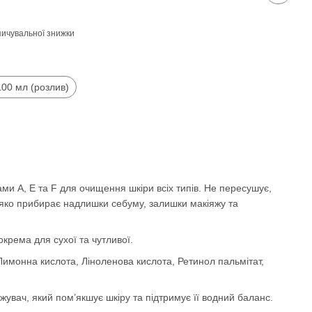
ичувальної знижки
100 мл (розлив)
ами А, Е та F для очищення шкіри всіх типів. Не пересушує,
'яко прибирає надлишки себуму, залишки макіяжу та
зокрема для сухої та чутливої.
Лимонна кислота, Ліноленова кислота, Ретинол пальмітат,
увач, який пом’якшує шкіру та підтримує її водний баланс.