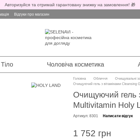
Авторизуйся та отримай гарантовану знижку на замовлення! 🎁
мація
Відгуки про магазин
Тіло
Чоловіча косметика
Головна
Обличчя
Очищувальні з
Очищуючий гель з вітамінами Cleansing Ge
Очищуючий гель з
Multivitamin Holy
Артикул: 8301
Написати відгук
1 752 грн