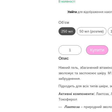
В наявності
Увійти
для відображення накоп
%
Обʼєм
250 мл
50 мл (розлив)
Купити
Опис
Ніжний гель, збагачений вітамін
зволожує та заспокоює шкіру. М
забруднення.
Підходить для всіх типів шкіри, 
Активні компоненти:
Лактоза, 
Токоферол
Лактоза
– природний зволож