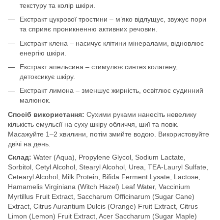
текстуру та колір шкіри.
Екстракт цукрової тростини – м’яко відлущує, звужує пори
та сприяє проникненню активних речовин.
Екстракт клена – насичує клітини мінералами, відновлює
енергію шкіри.
Екстракт апельсина – стимулює синтез колагену,
детоксикує шкіру.
Екстракт лимона – зменшує жирність, освітлює судинний
малюнок.
Спосіб використання:
Сухими руками нанесіть невелику
кількість емульсії на суху шкіру обличчя, шиї та повік.
Масажуйте 1–2 хвилини, потім змийте водою. Використовуйте
двічі на день.
Склад:
Water (Aqua), Propylene Glycol, Sodium Lactate,
Sorbitol, Cetyl Alcohol, Stearyl Alcohol, Urea, TEA-Lauryl Sulfate,
Cetearyl Alcohol, Milk Protein, Bifida Ferment Lysate, Lactose,
Hamamelis Virginiana (Witch Hazel) Leaf Water, Vaccinium
Myrtillus Fruit Extract, Saccharum Officinarum (Sugar Cane)
Extract, Citrus Aurantium Dulcis (Orange) Fruit Extract, Citrus
Limon (Lemon) Fruit Extract, Acer Saccharum (Sugar Maple)