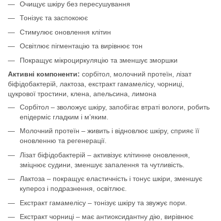
Очищує шкіру без пересушування
Тонізує та заспокоює
Стимулює оновлення клітин
Освітлює пігментацію та вирівнює тон
Покращує мікроциркуляцію та зменшує зморшки
Активні компоненти:
сорбітол, молочний протеїн, лізат
біфідобактерій, лактоза, екстракт гамамелісу, чорниці,
цукрової тростини, клена, апельсина, лимона
Сорбітол – зволожує шкіру, запобігає втраті вологи, робить
епідерміс гладким і м’яким.
Молочний протеїн – живить і відновлює шкіру, сприяє її
оновленню та регенерації.
Лізат біфідобактерій – активізує клітинне оновлення,
зміцнює судини, зменшує запалення та чутливість.
Лактоза – покращує еластичність і тонус шкіри, зменшує
купероз і подразнення, освітлює.
Екстракт гамамелісу – тонізує шкіру та звужує пори.
Екстракт чорниці – має антиоксидантну дію, вирівнює