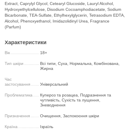
Extract, Caprylyl Glycol, Cetearyl Glucoside, Lauryl Alcohol,
Hydroxyethylcellulose, Disodium Cocoamphodiacetate, Sodium
Bicarbonate, TEA-Sulfate, Ethylhexylglycerin, Tetrasodium EDTA,
Alcohol, Phenoxyethanol, Imidazolidinyl Urea, Fragrance
(Parfum)
Характеристики
Вік
18+
Тип шкіри
Всі типи, Суха, Нормальна, Комбінована,
Жирна
Час
застосування
Універсальний
Проблематика
Купероз та розацеа, Подразнення та
чутливість, Сухість та лущення,
Зневоднення
Призначення
Очищення, Заспокоєння шкіри
Країна
Ізраїль