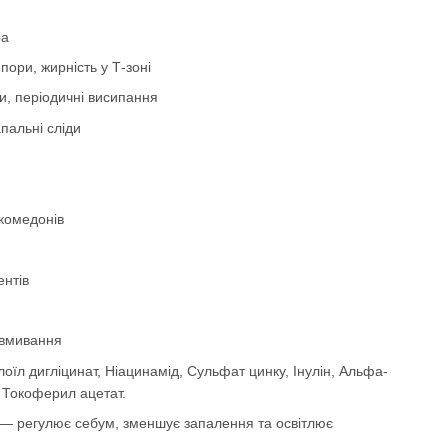
ра
пори, жирність у Т-зоні
ни, періодичні висипання
пальні сліди
комедонів
нтів
я вмивання
лоїл дигліцинат, Ніацинамід, Сульфат цинку, Інулін, Альфа-
 Токоферил ацетат.
— регулює себум, зменшує запалення та освітлює