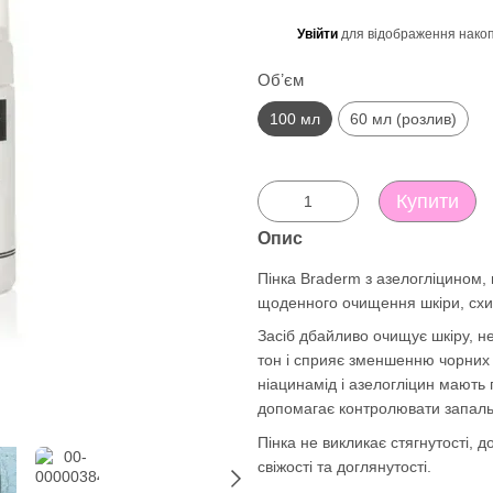
Увійти
для відображення накоп
%
Обʼєм
100 мл
60 мл (розлив)
Купити
Опис
Пінка Braderm з азелогліцином,
щоденного очищення шкіри, схил
Засіб дбайливо очищує шкіру, н
тон і сприяє зменшенню чорних 
ніацинамід і азелогліцин мають
допомагає контролювати запаль
Пінка не викликає стягнутості, д
свіжості та доглянутості.