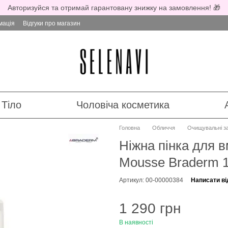
Авторизуйся та отримай гарантовану знижку на замовлення! 🎁
мація
Відгуки про магазин
Тіло
Чоловіча косметика
Головна
Обличчя
Очищувальні з
Ніжна пінка для 
Mousse Braderm 
Артикул: 00-00000384
Написати ві
1 290 грн
В наявності