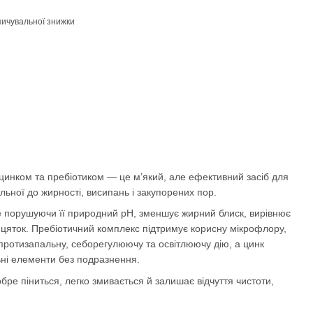
ичувальної знижки
 цинком та пребіотиком — це м’який, але ефективний засіб для
ьної до жирності, висипань і закупорених пор.
е порушуючи її природний pH, зменшує жирний блиск, вирівнює
цяток. Пребіотичний комплекс підтримує корисну мікрофлору,
 протизапальну, себорегулюючу та освітлюючу дію, а цинк
ні елементи без подразнення.
обре піниться, легко змивається й залишає відчуття чистоти,