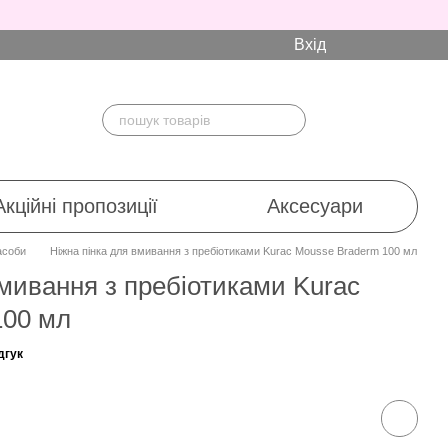
Вхід
Акційні пропозиції
Аксесуари
асоби
Ніжна пінка для вмивання з пребіотиками Kurac Mousse Braderm 100 мл
вмивання з пребіотиками Kurac
100 мл
дгук