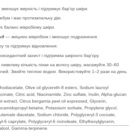
зменшує жирність і підтримує бар’єр шкіри.
ебум і має протизапальну дію.
є баланс мікробіому шкіри.
ид
— зміцнює мікробіом і зменшує подразнення.
у та підтримує відновлення.
ксидантний захист і підтримка шкірного бар’єру.
невелику кількість пінки на вологу шкіру, масажуйте 30–60
очей. Змийте теплою водою. Використовуйте 1–2 рази на день
iacetate, Olive oil glycereth-8 esters, Sodium lauroyl
cinate, Citric acid, Niacinamide, Zinc sulfate, Inulin, Alpha-glucan
t extract, Citrus bergamia peel oil expressed, Glycerin,
ocamidopropyl betaine, Potassium sorbate, Propylene glycol,
tamate diacetate, Sodium chloride, Polyglyceryl-3 cocoate,
l-6 caprylate, Polyglyceryl-6 ricinoleate, Ethylhexylglycerin,
alool, Gamma-terpinene.