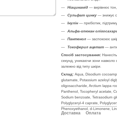
Ніацинамід
— вирівнює тон, 
Сульфат цинку
— знижує с
Інулін
— пребіотик, підтриму
Альфа-глюкан олігосахар
Пантенол
— заспокоює шкір
Токоферил ацетат
— антио
Спосіб застосування:
Нанесіть 
секунд, уникаючи зони навколо 
залежно від типу шкіри.
Склад:
Aqua, Disodium cocoamphod
glutamate, Potassium azeloyl digly
oligosaccharide, Arctium lappa roo
Panthenol, Tocopheryl acetate, C
Sodium benzoate, Tetrasodium glu
Polyglyceryl-4 caprate, Polyglycery
Phenoxyethanol, d-Limonene, Lin
Доставка
Оплата