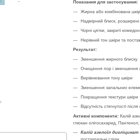
Показання для застосування:
Жирна або комбінована шкі
Надмірний блиск, розширені 
Чорні цятки, закриті комедо
Нерівний тон шкіри та постза
Результат:
Зменшення жирного блиску
Очищення пор і зменшення 
Вирівнювання тону шкіри
Зменшення запальних елеме
Покращення текстури шкіри
ю
Відсутність стягнутості післ
Активні компоненти:
Калій азе
глюкан олігосахарид, Пантенол,
Калій азелоїл дигліцинат
постзапальні сліди.