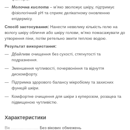
Молочна кислота
– м’яко зволожує шкіру, підтримує
фізіологічний pH та сприяє делікатному оновленню
епідермісу.
Спосіб застосування:
Нанести невелику кількість гелю на
вологу шкіру обличчя або шкіру голови, м'яко помасажувати до
утворення піни, потім ретельно змити теплою водою.
Результат використання:
Дбайливе очищення без сухості, стягнутості та
подразнення.
Зменшення чутливості, почервоніння та відчуття
дискомфорту.
Підтримка здорового балансу мікробіому та захисних
функцій шкіри.
Комфортне очищення для шкіри з куперозом, розацеа та
підвищеною чутливістю.
Характеристики
Вік
Без вікових обмежень