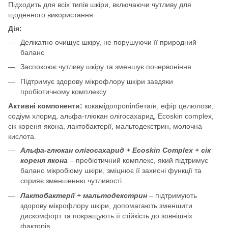
Підходить для всіх типів шкіри, включаючи чутливу для
щоденного використання.
Дія:
Делікатно очищує шкіру, не порушуючи її природний
баланс
Заспокоює чутливу шкіру та зменшує почервоніння
Підтримує здорову мікрофлору шкіри завдяки
пробіотичному комплексу
Активні компоненти:
кокамідопропілбетаїн, ефір целюлози,
содіум хлорид, альфа-глюкан олігосахарид, Ecoskin complex,
сік кореня якона, лактобактерії, мальтодекстрин, молочна
кислота.
Альфа-глюкан олігосахарид + Ecoskin Complex + сік
кореня якона
– пребіотичний комплекс, який підтримує
баланс мікробіому шкіри, зміцнює її захисні функції та
сприяє зменшенню чутливості.
Лактобактерії + мальтодекстрин
– підтримують
здорову мікрофлору шкіри, допомагають зменшити
дискомфорт та покращують її стійкість до зовнішніх
факторів.