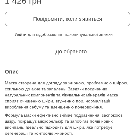
1 426 грн
Повідомити, коли з'явиться
Увійти
для відображення накопичувальної знижки
%
До обраного
Опис
Маска створена для догляду за жирною, проблемною шкірою,
схильною до акне та запалень. Завдяки поєднанню
натуральних компонентів та лікувальних мінералів маска
сприяє очищенню шкіри, звуженню пор, нормалізації
вироблення себуму та зменшенню почервоніння.
Формула маски ефективно знімає подразнення, заспокоює
шкіру, покращує мікрорельєф та запобігає появі нових
висипань. Ідеально підходить для шкіри, яка потребує
регенерації та контролю жирності.