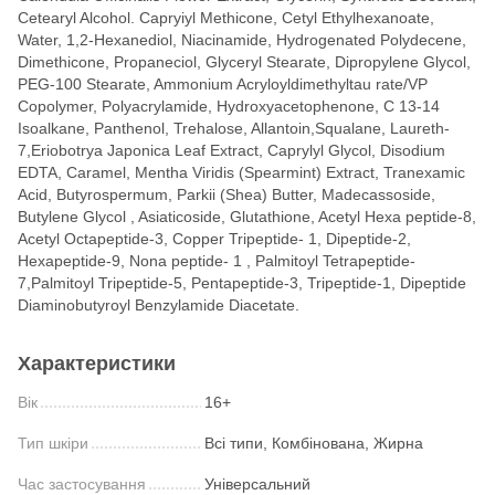
Cetearyl Alcohol. Capryiyl Methicone, Cetyl Ethylhexanoate,
Water, 1,2-Hexanediol, Niacinamide, Hydrogenated Polydecene,
Dimethicone, Propaneciol, Glyceryl Stearate, Dipropylene Glycol,
PEG-100 Stearate, Ammonium Acryloyldimethyltau rate/VP
Copolymer, Polyacrylamide, Hydroxyacetophenone, C 13-14
Isoalkane, Panthenol, Trehalose, Allantoin,Squalane, Laureth-
7,Eriobotrya Japonica Leaf Extract, Caprylyl Glycol, Disodium
EDTA, Caramel, Mentha Viridis (Spearmint) Extract, Tranexamic
Acid, Butyrospermum, Parkii (Shea) Butter, Madecassoside,
Butylene Glycol , Asiaticoside, Glutathione, Acetyl Hexa peptide-8,
Acetyl Octapeptide-3, Copper Tripeptide- 1, Dipeptide-2,
Hexapeptide-9, Nona peptide- 1 , Palmitoyl Tetrapeptide-
7,Palmitoyl Tripeptide-5, Pentapeptide-3, Tripeptide-1, Dipeptide
Diaminobutyroyl Benzylamide Diacetate.
Характеристики
Вік
16+
Тип шкіри
Всі типи, Комбінована, Жирна
Час застосування
Універсальний