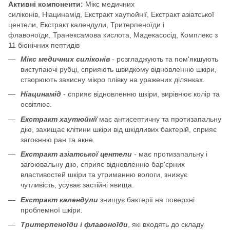
Активні компоненти:
Мікс медичних
силіконів, Ніацинамід, Екстракт хаутюйнії, Екстракт азіатської
центели, Екстракт календули, Тритерпеноїди і
флавоноїди, Транексамова кислота, Мадекасосід, Комплекс з
11 біонічних пептидів
Мікс медичних силіконів
- розгладжують та пом'якшують
виступаючі рубці, сприяють швидкому відновленню шкіри,
створюють захисну мікро плівку на уражених ділянках.
Ніацинамід
- сприяє відновленню шкіри, вирівнює колір та
освітлює.
Екстракт хаутюйнії
має антисептичну та протизапальну
дію, захищає клітини шкіри від шкідливих бактерій, сприяє
загоєнню ран та акне.
Екстракт азіатської центели
- має протизапальну і
загоювальну дію, сприяє відновленню бар'єрних
властивостей шкіри та утриманню вологи, знижує
чутливість, усуває застійні явища.
Екстракт календули
знищує бактерії на поверхні
проблемної шкіри.
Тритерпеноїди і флавоноїди
, які входять до складу