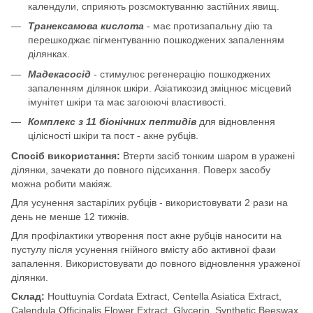
календули, сприяють розсмоктуванню застійних явищ.
Транексамова кислота
- має протизапальну дію та
перешкоджає пігментуванню пошкоджених запаленням
ділянках.
Мадекасосід
- стимулює регенерацію пошкоджених
запаленням ділянок шкіри. Азіатикозид зміцнює місцевий
імунітет шкіри та має загоюючі властивості.
Комплекс з 11 біонічних пептидів
для відновлення
цілісності шкіри та пост - акне рубців.
Спосіб використання:
Втерти засіб тонким шаром в уражені
ділянки, зачекати до повного підсихання. Поверх засобу
можна робити макіяж.
Для усунення застарілих рубців - використовувати 2 рази на
день не менше 12 тижнів.
Для профілактики утворення пост акне рубців наносити на
пустулу після усунення гнійного вмісту або активної фази
запалення. Використовувати до повного відновлення ураженої
ділянки.
Склад:
Houttuynia Cordata Extract, Centella Asiatica Extract,
Calendula Officinalis Flower Extract, Glycerin, Synthetic Beeswax,