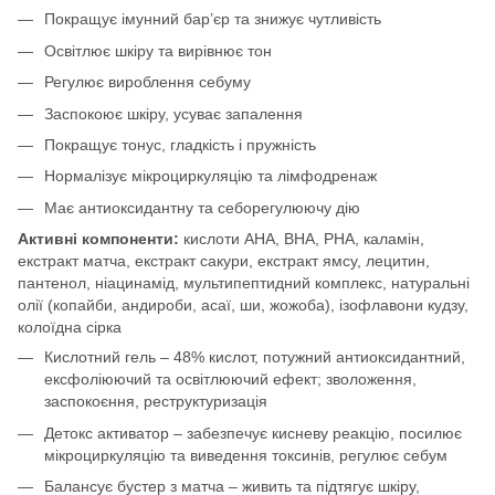
Покращує імунний бар’єр та знижує чутливість
Освітлює шкіру та вирівнює тон
Регулює вироблення себуму
Заспокоює шкіру, усуває запалення
Покращує тонус, гладкість і пружність
Нормалізує мікроциркуляцію та лімфодренаж
Має антиоксидантну та себорегулюючу дію
Активні компоненти:
кислоти AHA, BHA, PHA, каламін,
екстракт матча, екстракт сакури, екстракт ямсу, лецитин,
пантенол, ніацинамід, мультипептидний комплекс, натуральні
олії (копайби, андироби, асаї, ши, жожоба), ізофлавони кудзу,
колоїдна сірка
Кислотний гель – 48% кислот, потужний антиоксидантний,
ексфоліюючий та освітлюючий ефект; зволоження,
заспокоєння, реструктуризація
Детокс активатор – забезпечує кисневу реакцію, посилює
мікроциркуляцію та виведення токсинів, регулює себум
Балансує бустер з матча – живить та підтягує шкіру,