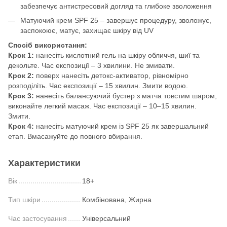
забезпечує антистресовий догляд та глибоке зволоження
Матуючий крем SPF 25 – завершує процедуру, зволожує,
заспокоює, матує, захищає шкіру від UV
Спосіб використання:
Крок 1:
нанесіть кислотний гель на шкіру обличчя, шиї та
декольте. Час експозиції – 3 хвилини. Не змивати.
Крок 2:
поверх нанесіть детокс-активатор, рівномірно
розподіліть. Час експозиції – 15 хвилин. Змити водою.
Крок 3:
нанесіть балансуючий бустер з матча товстим шаром,
виконайте легкий масаж. Час експозиції – 10–15 хвилин.
Змити.
Крок 4:
нанесіть матуючий крем із SPF 25 як завершальний
етап. Вмасажуйте до повного вбирання.
Характеристики
Вік
18+
Тип шкіри
Комбінована, Жирна
Час застосування
Універсальний