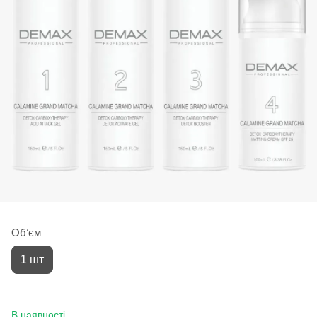
Обʼєм
1 шт
В наявності