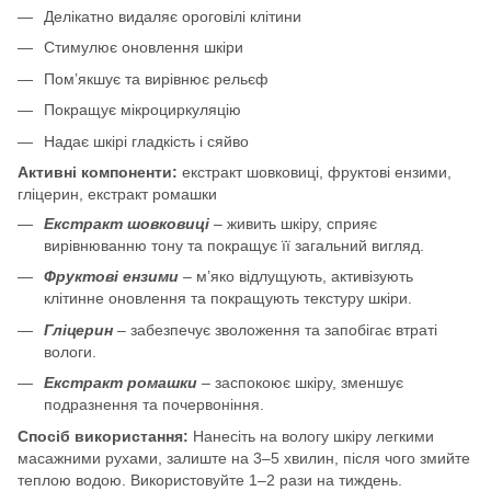
Делікатно видаляє ороговілі клітини
Стимулює оновлення шкіри
Пом’якшує та вирівнює рельєф
Покращує мікроциркуляцію
Надає шкірі гладкість і сяйво
Активні компоненти:
екстракт шовковиці, фруктові ензими,
гліцерин, екстракт ромашки
Екстракт шовковиці
– живить шкіру, сприяє
вирівнюванню тону та покращує її загальний вигляд.
Фруктові ензими
– м’яко відлущують, активізують
клітинне оновлення та покращують текстуру шкіри.
Гліцерин
– забезпечує зволоження та запобігає втраті
вологи.
Екстракт ромашки
– заспокоює шкіру, зменшує
подразнення та почервоніння.
Спосіб використання:
Нанесіть на вологу шкіру легкими
масажними рухами, залиште на 3–5 хвилин, після чого змийте
теплою водою. Використовуйте 1–2 рази на тиждень.