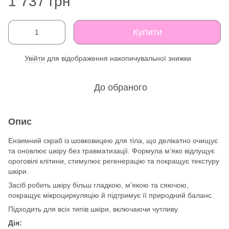
1 737 грн
Купити
Увійти
для відображення накопичувальної знижки
%
До обраного
Опис
Ензимний скраб із шовковицею для тіла, що делікатно очищує
та оновлює шкіру без травматизації. Формула м’яко відлущує
ороговілі клітини, стимулює регенерацію та покращує текстуру
шкіри.
Засіб робить шкіру більш гладкою, м’якою та сяючою,
покращує мікроциркуляцію й підтримує її природний баланс.
Підходить для всіх типів шкіри, включаючи чутливу.
Дія: