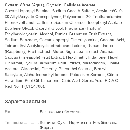
Склад:
Water (Aqua), Glycerin, Cellulose Acetate,
Cocamidopropyl Betaine, Sodium Coceth Sulfate, Acrylates/C10-
30 Alkyl Acrylate Crosspolymer, Polysorbate 20, Triethanolamine,
Phenoxyethanol, Caffeine, Sodium Chloride, Tocopheryl Acetate,
Butylene Glycol, Caprylyl Glycol, Fragrance (Parfum),
Ethylhexylglycerin, Alcohol, Punica Granatum Fruit Extract,
Sodium Benzoate, Cocamidopropyl Dimethylamine, Coconut Acid,
Tetramethyl Acetylocyclotetradecanolactone, Rubus Idaeus
(Raspberry) Fruit Extract, Morus Nigra Leaf Extract, Ananas
Sativus (Pineapple) Fruit Extract, Hexylmethylindanone, Hexyl
Cinnamal, Lycium Barbarum Fruit Extract, Maltodextrin, Linalyl
Acetate, Citronellol, Dimethyl Phenethyl Acetate, Benzyl
Salicylate, Alpha-Isomethyl Ionone, Potassium Sorbate, Citrus
Aurantium Peel Oil, Limonene, Citric Acid, Sorbic Acid, FD & C
Red No. 4 (CI 14700).
Характеристики
Вік
Без вікових обмежень
Тип шкіри
Всі типи, Суха, Нормальна, Комбінована,
Жирна