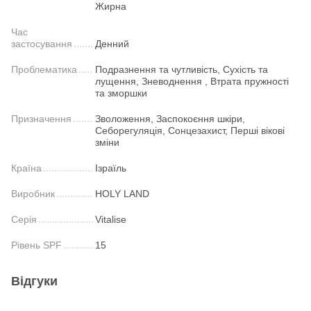
Жирна
Час
застосування
Денний
Проблематика
Подразнення та чутливість, Сухість та
лущення, Зневоднення , Втрата пружності
та зморшки
Призначення
Зволоження, Заспокоєння шкіри,
Себорегуляція, Сонцезахист, Перші вікові
зміни
Країна
Ізраїль
Виробник
HOLY LAND
Серія
Vitalise
Рівень SPF
15
Відгуки