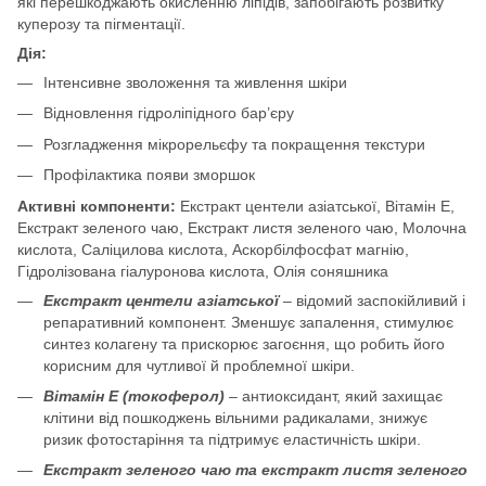
які перешкоджають окисленню ліпідів, запобігають розвитку
куперозу та пігментації.
Дія:
Інтенсивне зволоження та живлення шкіри
Відновлення гідроліпідного бар’єру
Розгладження мікрорельєфу та покращення текстури
Профілактика появи зморшок
Активні компоненти:
Екстракт центели азіатської, Вітамін Е,
Екстракт зеленого чаю, Екстракт листя зеленого чаю, Молочна
кислота, Саліцилова кислота, Аскорбілфосфат магнію,
Гідролізована гіалуронова кислота, Олія соняшника
Екстракт центели азіатської
– відомий заспокійливий і
репаративний компонент. Зменшує запалення, стимулює
синтез колагену та прискорює загоєння, що робить його
корисним для чутливої й проблемної шкіри.
Вітамін Е (токоферол)
– антиоксидант, який захищає
клітини від пошкоджень вільними радикалами, знижує
ризик фотостаріння та підтримує еластичність шкіри.
Екстракт зеленого чаю та екстракт листя зеленого