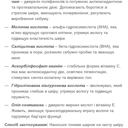
чаю
– джерело поліфенолів із потужною антиоксидантною
та протизапальною дією. Допомагають боротися зі
стресом шкіри, зменшують почервоніння, регулюють
вироблення себуму.
Молочна кислота
– альфа-гідроксикислота (AHA), яка
м’яко відлущує ороговілі клітини, утримує вологу та
підвищує еластичність шкіри.
Саліцилова кислота
– бета-гідроксикислота (BHA), яка
проникає в пори, розчиняє себумні пробки та зменшує
акне.
Аскорбілфосфат магнію
– стабільна форма вітаміну С,
яка має антиоксидантну дію, освітлює пігментацію,
стимулює синтез колагену та вирівнює тон.
Гідролізована гіалуронова кислота
– зволожувач, який
проникає глибше в шкіру, утримує вологу та підвищує
пружність.
Олія соняшника
– джерело жирних кислот і вітаміну Е.
Живить, зменшує трансепідермальну втрату вологи та
підтримує бар’єрні функції.
Спосіб застосування:
Наносьте тонким шаром на чисту шкіру