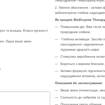
лімфодренаж і мікроциркуляцію
2. Хімічне збагачення - активні
забезпечуючи глибше надходженн
Як працює BioEnzyme Therapy
Поверхнева дія. Вже після п
ероз та розацеа, Втрата пружності
природним сяйвом.
Глибока активація. Засоби 
я, Перші вікові зміни
омолодження і відновлення. 
підтримки здоров'я шкіри.
Стимулює вироблення колаге
Бореться з жирним блиском,
ю
Активні формули підсилюють
надходження вітамінів, анти
Показання до застосування:
Вікові зміни (пігментація, з
Схильність до набряків та с
Порушення овалу обличчя