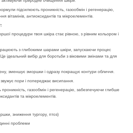
, активуючи природне очищення шкіри.
 формули підсилюють проникність, газообмін і регенерацію,
я вітамінів, антиоксидантів та мікроелементів.
:
ершої процедури твоя шкіра стає рівною, з рівним кольором і
працюють з глибокими шарами шкіри, запускаючи процес
Це ідеальний вибір для боротьби з віковими змінами та для
ну, зменшує зморшки і одразу покращує контури обличчя.
 звужує пори і попереджає висипання.
 проникність, газообмін і регенерацію, забезпечуючи глибше
оксидантів та мікроелементів.
моршки, зниження тургору, птоз)
удинні проблеми