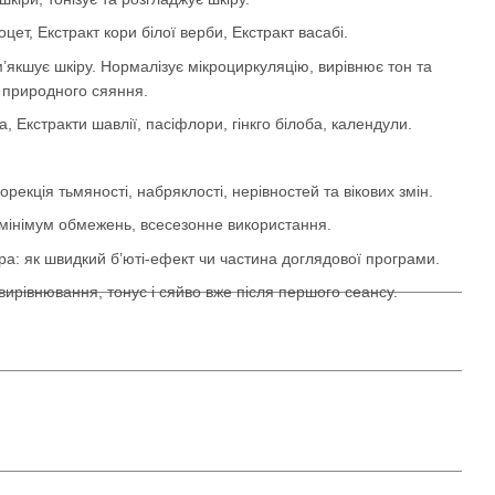
цет, Екстракт кори білої верби, Екстракт васабі.
’якшує шкіру. Нормалізує мікроциркуляцію, вирівнює тон та
й природного сяяння.
, Екстракти шавлії, пасіфлори, гінкго білоба, календули.
рекція тьмяності, набряклості, нерівностей та вікових змін.
 мінімум обмежень, всесезонне використання.
а: як швидкий б’юті-ефект чи частина доглядової програми.
вирівнювання, тонус і сяйво вже після першого сеансу.