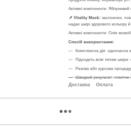
Активні компоненти: Яблуневий о
📌 Vitality Mask:
заспокоює, пом
надає шкірі здорового кольору 
Активні компоненти: Олія жожоба
Спосіб використання:
Комплексна дія: одночасна ко
Підходить всім типам шкіри:
Разова або курсова процедур
Швидкий результат: помітне 
Доставка
Оплата