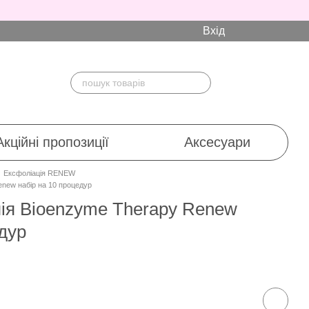
Вхід
Акційні пропозиції
Аксесуари
Ексфоліація RENEW
enew набір на 10 процедур
ія Bioenzyme Therapy Renew
едур