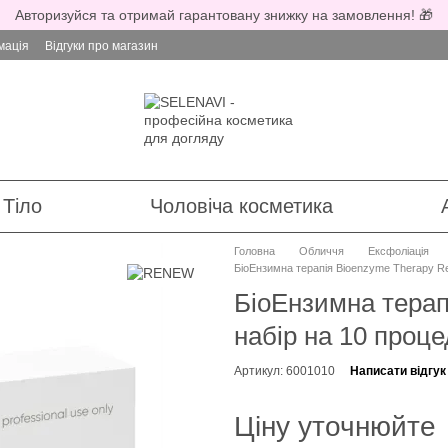
Авторизуйся та отримай гарантовану знижку на замовлення! 🎁
мація
Відгуки про магазин
Тіло
Чоловіча косметика
Головна
Обличчя
Ексфоліація
БіоЕнзимна терапія Bioenzyme Therapy R
БіоЕнзимна терап
набір на 10 проц
Артикул: 6001010
Написати відгук
Ціну уточнюйте