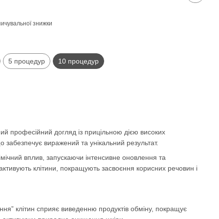
ичувальної знижки
5 процедур
10 процедур
ий професійний догляд із прицільною дією високих
о забезпечує виражений та унікальний результат.
імічний вплив, запускаючи інтенсивне оновлення та
ктивують клітини, покращують засвоєння корисних речовин і
кання” клітин сприяє виведенню продуктів обміну, покращує