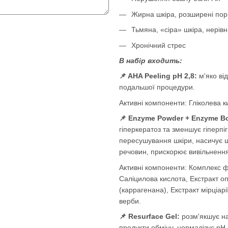
Жирна шкіра, розширені пор
Тьмяна, «сіра» шкіра, нерів
Хронічний стрес
В набір входить:
📌 AHA Peeling pH 2,8:
м'яко від
подальшої процедури.
Активні компоненти: Гліколева 
📌 Enzyme Powder + Enzyme B
гіперкератоз та зменшує гіперпі
пересушування шкіри, насичує 
речовин, прискорює вивільнення
Активні компоненти:
Комплекс ф
Саліцилова кислота, Екстракт оп
(каррагенана), Екстракт мірціарі
верби.
📌 Resurface Gel:
розм'якшує на
продукти обміну, нормалізує рН ш