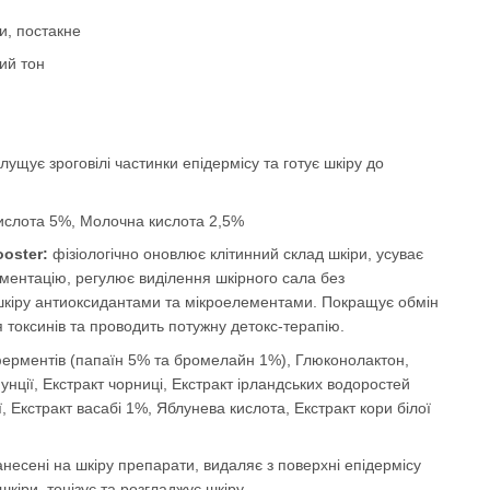
и, постакне
ний тон
лущує зроговілі частинки епідермісу та готує шкіру до
кислота 5%, Молочна кислота 2,5%
ooster:
фізіологічно оновлює клітинний склад шкіри, усуває
гментацію, регулює виділення шкірного сала без
шкіру антиоксидантами та мікроелементами. Покращує обмін
 токсинів та проводить потужну детокс-терапію.
ерментів (папаїн 5% та бромелайн 1%), Глюконолактон,
унції, Екстракт чорниці, Екстракт ірландських водоростей
ї, Екстракт васабі 1%, Яблунева кислота, Екстракт кори білої
несені на шкіру препарати, видаляє з поверхні епідермісу
кіри, тонізує та розгладжує шкіру.