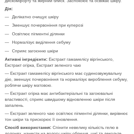
дискомфорту та жирний блиск. Заспокоює та освіжає шкіру.
Дія:
Делікатно очищує шкіру
Зменшує почервоніння при куперозі
Освітлює пігментні ділянки
Нормалізує виділення себуму
Сприяє загоєнню шкіри
Активні інгредієнти:
Екстракт гамамелісу віргінського,
Екстракт огірка, Екстракт зеленого чаю
— Екстракт гамамелісу віргінського має судинозвужувальну
дію, зменшує почервоніння та нормалізує вироблення себуму,
роблячи шкіру матовою.
— Екстракт огірка має антибактеріальні та загоювальні
властивості, сприяє швидшому відновленню шкіри після
запалень.
— Екстракт зеленого чаю освітлює пігментні ділянки, вирівнює
тон шкіри та прискорює її оновлення.
Спосіб використання:
Спінити невелику кількість гелю в
долонях, нанести на вологу шкіру обличчя, шиї та декольте,