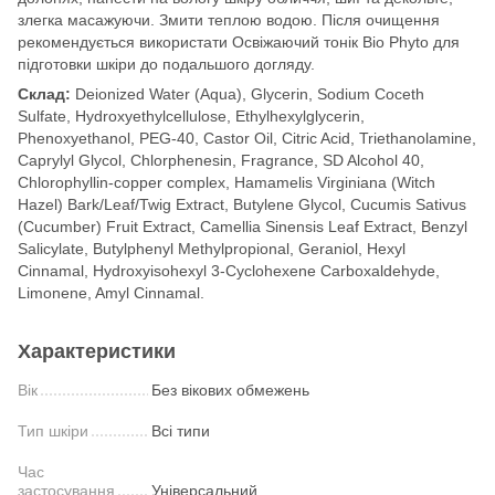
злегка масажуючи. Змити теплою водою. Після очищення
рекомендується використати Освіжаючий тонік Bio Phyto для
підготовки шкіри до подальшого догляду.
Склад:
Deionized Water (Aqua), Glycerin, Sodium Coceth
Sulfate, Hydroxyethylcellulose, Ethylhexylglycerin,
Phenoxyethanol, PEG-40, Castor Oil, Citric Acid, Triethanolamine,
Caprylyl Glycol, Chlorphenesin, Fragrance, SD Alcohol 40,
Chlorophyllin-copper complex, Hamamelis Virginiana (Witch
Hazel) Bark/Leaf/Twig Extract, Butylene Glycol, Cucumis Sativus
(Cucumber) Fruit Extract, Camellia Sinensis Leaf Extract, Benzyl
Salicylate, Butylphenyl Methylpropional, Geraniol, Hexyl
Cinnamal, Hydroxyisohexyl 3-Cyclohexene Carboxaldehyde,
Limonene, Amyl Cinnamal.
Характеристики
Вік
Без вікових обмежень
Тип шкіри
Всі типи
Час
застосування
Універсальний