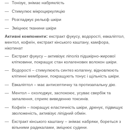
Тонізує, знімає набряклість
Стимулює мікроциркуляцію
Розгладжує рельєф шкіри
Зміцнює тканини шкіри
Активні компоненти:
екстракт фукусу, водорості, евкаліптол,
ментол, кофеїн, екстракт кінського каштану, камфора,
нікотинат
Екстракт фукусу – активізує ліполіз підшкірно-жирової
клітковини, покращує стан колагенових волокон шкіри.
Водорості – стимулюють синтез колагену, відновлюють
клітинні мембрани, покращують тонус і щільність шкіри.
Евкаліптол – має антисептичну та протизапальну дію.
Ментол – охолоджує, заспокоює, усуває свербіж та
запалення, сприяє виведенню токсинів.
Кофеїн – покращує еластичність шкіри, дренує, підвищує
зволоженість, активізує ліпідний обмін.
Екстракт кінського каштану – знімає набряки, бореться з
вільними радикалами, зміцнює судини.