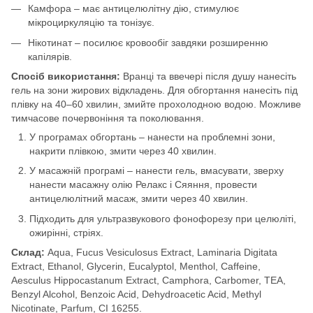
Камфора – має антицелюлітну дію, стимулює
мікроциркуляцію та тонізує.
Нікотинат – посилює кровообіг завдяки розширенню
капілярів.
Спосіб використання:
Вранці та ввечері після душу нанесіть
гель на зони жирових відкладень. Для обгортання нанесіть під
плівку на 40–60 хвилин, змийте прохолодною водою. Можливе
тимчасове почервоніння та поколювання.
У програмах обгортань – нанести на проблемні зони,
накрити плівкою, змити через 40 хвилин.
У масажній програмі – нанести гель, вмасувати, зверху
нанести масажну олію Релакс і Сяяння, провести
антицелюлітний масаж, змити через 40 хвилин.
Підходить для ультразвукового фонофорезу при целюліті,
ожирінні, стріях.
Склад:
Aqua, Fucus Vesiculosus Extract, Laminaria Digitata
Extract, Ethanol, Glycerin, Eucalyptol, Menthol, Caffeine,
Aesculus Hippocastanum Extract, Camphora, Carbomer, TEA,
Benzyl Alcohol, Benzoic Acid, Dehydroacetic Acid, Methyl
Nicotinate, Parfum, CI 16255.