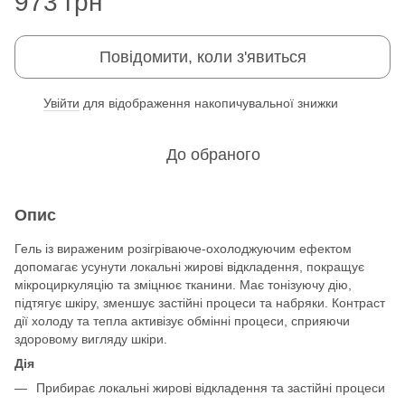
973 грн
Повідомити, коли з'явиться
Увійти
для відображення накопичувальної знижки
%
До обраного
Опис
Гель із вираженим розігріваюче-охолоджуючим ефектом
допомагає усунути локальні жирові відкладення, покращує
мікроциркуляцію та зміцнює тканини. Має тонізуючу дію,
підтягує шкіру, зменшує застійні процеси та набряки. Контраст
дії холоду та тепла активізує обмінні процеси, сприяючи
здоровому вигляду шкіри.
Дія
Прибирає локальні жирові відкладення та застійні процеси