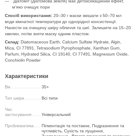
Діатоміт (діатомова земля) має детоксикаційний ефект,
м’яко очищує пори
Спосіб використання:
20–30 г маски змішати з 50–70 мл
води кімнатної температури до однорідної консистенції.
Нанести на очищену шкіру обличчя та шиї. Залишити на 15–20
хвилин, потім зняти маску одним пластом.
Склад:
Diatomaceous Earth, Calcium Sulfate Hydrate, Algin,
Mica, CI 77891, Tetrasodium Pyrophosphate, Xanthan Gum,
Parfum, Hydrated Silica, CI 19140, CI 77491, Magnesium Oxide,
Conchiolin Powder
Характеристики
Вік
35+
Тип шкіри
Всі типи
Час
застосування
Універсальний
Проблематика
Пігментація та постакне, Подразнення та
чутливість, Сухість та лущення,
Зневоднення , Втрата пружності та зморшки,