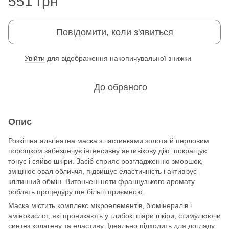
551 грн
Повідомити, коли з'явиться
Увійти
для відображення накопичувальної знижки
%
До обраного
Опис
Розкішна альгінатна маска з частинками золота й перловим
порошком забезпечує інтенсивну антивікову дію, покращує
тонус і сяйво шкіри. Засіб сприяє розгладженню зморшок,
зміцнює овал обличчя, підвищує еластичність і активізує
клітинний обмін. Витончені ноти французького аромату
роблять процедуру ще більш приємною.
Маска містить комплекс мікроелементів, біомінералів і
амінокислот, які проникають у глибокі шари шкіри, стимулюючи
синтез колагену та еластину. Ідеально підходить для догляду