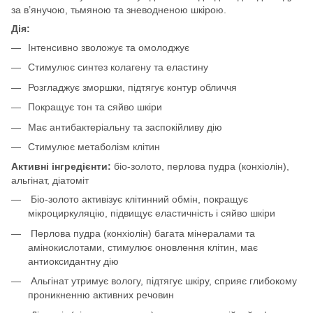
за в’янучою, тьмяною та зневодненою шкірою.
Дія:
Інтенсивно зволожує та омолоджує
Стимулює синтез колагену та еластину
Розгладжує зморшки, підтягує контур обличчя
Покращує тон та сяйво шкіри
Має антибактеріальну та заспокійливу дію
Стимулює метаболізм клітин
Активні інгредієнти:
біо-золото, перлова пудра (конхіолін),
альгінат, діатоміт
Біо-золото активізує клітинний обмін, покращує
мікроциркуляцію, підвищує еластичність і сяйво шкіри
Перлова пудра (конхіолін) багата мінералами та
амінокислотами, стимулює оновлення клітин, має
антиоксидантну дію
Альгінат утримує вологу, підтягує шкіру, сприяє глибокому
проникненню активних речовин